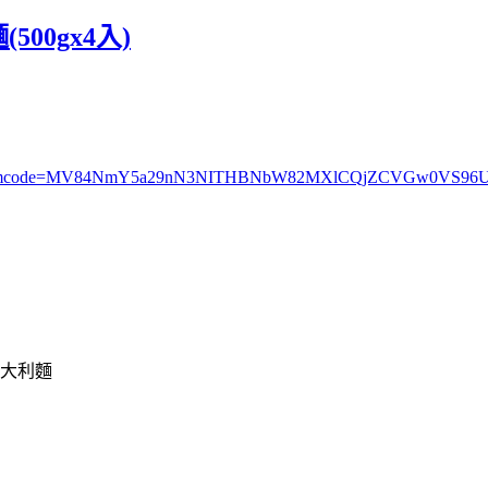
500gx4入)
=4866867&mcode=MV84NmY5a29nN3NITHBNbW82MXlCQjZCVGw0VS9
大利麵