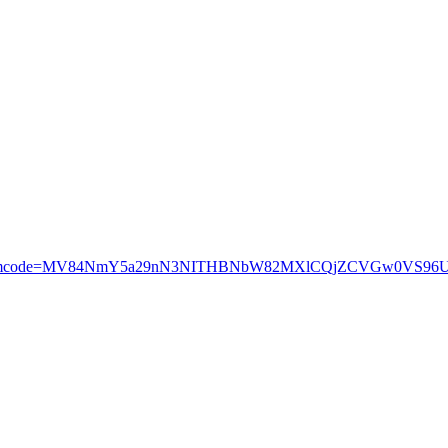
=4866867&mcode=MV84NmY5a29nN3NITHBNbW82MXlCQjZCVGw0VS9