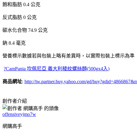
飽和脂肪 0.4 公克
反式脂肪 0 公克
碳水化合物 74.9 公克
鈉 8.4 毫克
營養標示數據若與包裝上略有差異時，以實際包裝上標示為準
?CamPania 坎佩尼亞 義大利稜紋螺絲麵(500gx4入)
商品網址
:
http://tw.partner.buy.yahoo.com/gd/buy?gdid
創作者介紹
offensiveyjmo7w
網購高手