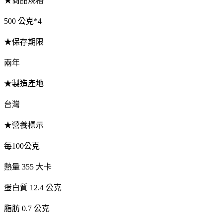
★商品規格
500 公克*4
★保存期限
兩年
★製造產地
台灣
★營養標示
每100公克
熱量 355 大卡
蛋白質 12.4 公克
脂肪 0.7 公克