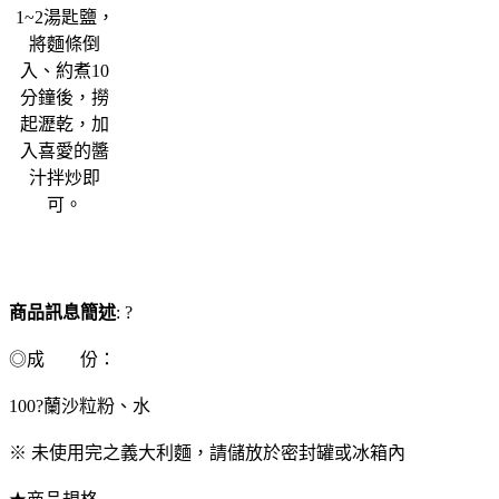
1~2湯匙鹽，
將麵條倒
入、約煮10
分鐘後，撈
起瀝乾，加
入喜愛的醬
汁拌炒即
可。
商品訊息簡述
: ?
◎成 份：
100?蘭沙粒粉、水
※ 未使用完之義大利麵，請儲放於密封罐或冰箱內