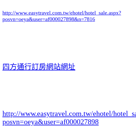
http://www.easytravel.com.tw/ehotel/hotel_sale.aspx?
posvn=oeya&user=af000027898&n=7816
四方通行訂房網站網址
http://www.easytravel.com.tw/ehotel/hotel_s
posvn=oeya&user=af000027898