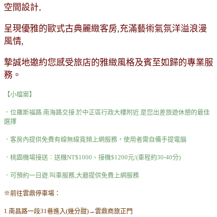
空間設計,
呈現優雅的歐式古典麗緻客房,充滿藝術氣氛洋溢浪漫
風情,
摯誠地邀約您感受旅店的雅緻風格及賓至如歸的專業服
務。
【小檔案】
．位羅斯福路.南海路交接.於中正區行政大樓附近.是您出差旅遊休憩的最佳
選擇
．客房內提供免費有線無線寬頻上網服務，使用者需自備手提電腦
．桃園機場接送
：
送機NT$1000、接機$1200元/(車程約30-40分)
．可預約一日遊.叫車服務,大廳提供免費上網服務
※前往雲鼎停車場：
1.南昌路一段31巷進入(幾分甜)→雲鼎商旅正門