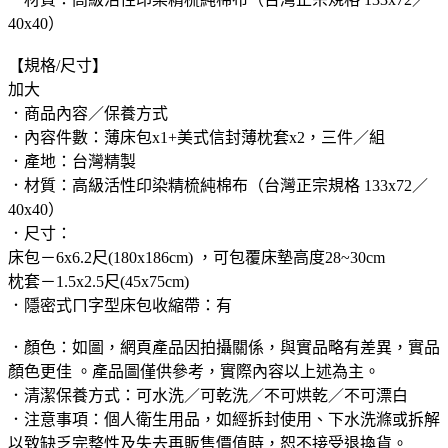
40x40）
【規格/尺寸】
加大
．商品內容／保養方式
．內容件數：薄床包x1+美式信封薄枕套x2，三件／組
．產地：台灣精製
．材質：高級活性印染精梳純棉布（台灣正宗規格 133x72／
40x40）
．尺寸：
床包－6x6.2尺(180x186cm) ，可包覆床墊高度28~30cm
枕套－1.5x2.5尺(45x75cm)
．隱密式ㄇ字型床包收縮帶：有
．顏色：如圖，網頁產品因拍攝關係，與實品略有差異，實品
顏色更佳 。產品圖僅供參考，實際內容以上述為主。
．清潔保養方式：可水洗／可乾洗／不可烘乾／不可漂白
．注意事項：個人衛生用品，如經拆封使用、下水洗滌或拆解
以致缺乏完整性及失去再販售價值時，恕不接受退換貨。