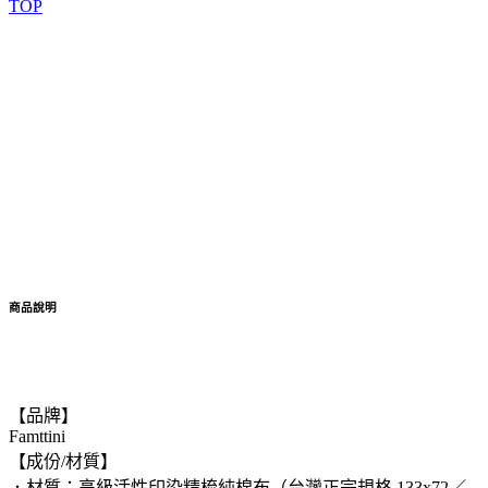
TOP
商品說明
【品牌】
Famttini
【成份/材質】
．材質：高級活性印染精梳純棉布（台灣正宗規格 133x72／