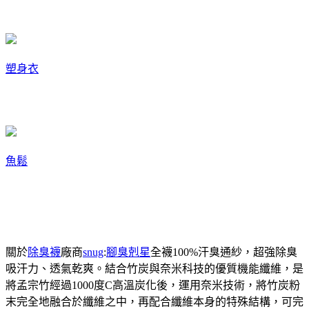
塑身衣
魚鬆
關於
除臭襪
廠商
snug
:
腳臭剋星
全襪100%汗臭通紗，超強除臭
吸汗力、透氣乾爽。結合竹炭與奈米科技的優質機能纖維，是
將孟宗竹經過1000度C高溫炭化後，運用奈米技術，將竹炭粉
末完全地融合於纖維之中，再配合纖維本身的特殊結構，可完