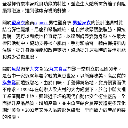
全發揮竹炭本身除臭功能的特性，並產生人體所需負離子與阻
絕電磁波，達到健康穿襪的舒適。
關於
塑身衣
廠商
equmen
男性塑身衣:
男塑身衣
的設計強調材質
結合彈性纖維、尼龍和聚酯纖維，能自然收緊腰腹脂肪、提拉
肩膀，更可以和緩地拉直背部，以達到調整姿勢身型。在最大
極限活動中，協助支撐核心肌肉、手肘和前臂，藉由保持肌肉
溫暖、提升身體機能和改善姿勢，幫助提升運動時的最佳肌能
和減少受傷風險。
關於
魚鬆
廠商
丸文
食品:
丸文食品
旗聚一堂創立於民國39年，
是台中一家近60年老字號的魚香世家，以新鮮味美、高品質的
旗魚鬆
而遠近馳名，由於口味、手藝傳統道地，貨真價實而供
不應求。1995年在創辦人梁火村的大力經營下，於台中縣大裡
工業區購置土地，興建近千坪的現代自動化安全衛生廠房，全
面提升產品品質、增加產量，並由魚產結合農產製造更多元化
調理美食。2002年又導入品牌形象旗聚一堂而致力於產品包裝
的推廣。