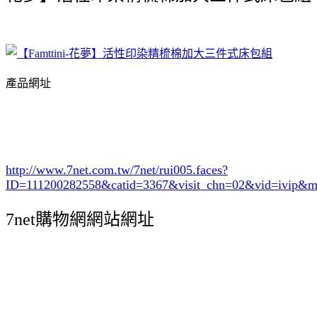
產品網址
http://www.7net.com.tw/7net/rui005.faces?
ID=111200282558&catid=3367
&visit_chn=02&vid=ivip&m
7net購物網網站網址