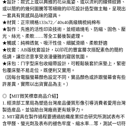
★設計：款式上或以典雅的花朵風姿、或以流利的線條紋飾、
或以簡約的幾何圖騰等等細緻的印花設計造型做主軸，呈現出
一套具有質感與品味的寢具。
★材質：正宗規格133x72／40x40高級精梳純棉布
★製作：先進的活性印染技術，並經過燒毛、防縮、固色、壓
光、絲光、柔軟……等全工藝後製處理。
★觸感：純棉透氣、吸汗性佳、細膩滑順、柔軟舒適
★枕套：AB版枕套設計，以印花的豐富層次搭配素色的簡約
低調，讓您恣意享受浪漫優雅的寢居氛圍。
★床包：ㄇ字型床包收縮帶設計，可輕鬆裝套於床墊上，緊密
包覆床墊不易走位，既便利又實用。
（因每台電腦螢幕顏色設定不同，實品顏色或許跟螢幕會有些
許差異，實際以出貨實品為主。）
◎【MIT微笑標章商品介紹】
1. 經濟部工業局為塑造台灣産品優質形像引導消費者愛用台灣
製造産品，並協助台灣廠商更有競爭力。
2. MIT寢具在製作過程要通過紡織産業綜合研究所測試表布不
含甲醛、螢光劑及表布的褪色牢度、縮水率…等，測試一切符