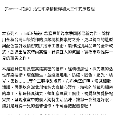
【Famttini-花夢】活性印染精梳棉加大三件式床包組
本系列Famttini印花設計款寢具組為本季團隊最新力作，除採
用全程台灣印染製作的頂級精梳棉素材之外，更以獨到的造型
與配色設計及精密的拼接車工技術，製作出別具品味的全新款
式，創造出居家時尚高雅、舒適宜人的氛圍，實為市場難得一
見的頂尖之作。
本組寢具使用長纖高織高密的批布，經精梳處理，採先進的活
性印染技術，環保衛生，並經過燒毛、防縮、固色、壓光、絲
光、柔軟……..等全工藝後製處理，布料色澤鮮明，觸感細緻
滑順，再委以台灣北部知名大廠精心製作，精密的剪裁和細密
的車工，都是極具講究，整組寢具質工俱佳，視覺與觸覺搭配
完美，呈現寢室中的個人獨特生活品味，讓您一夜舒適好眠，
絕對是難得一見的溫馨佳作，千萬要把握機會喔！