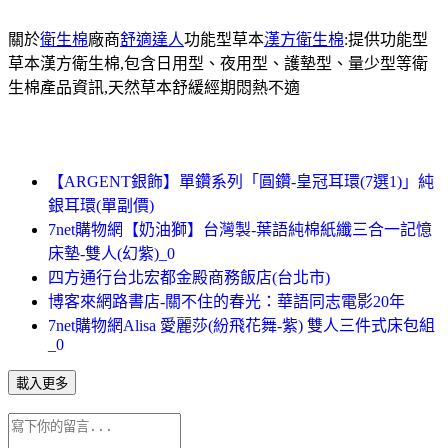
關於
衛生棉
廠商
舒適達人
功能型草本
漢方衛生棉
:提供功能型
草本漢方衛生棉,包含日用型、夜用型、護墊型、量少型等衛
生棉產品資訊,天然草本舒緩經期悶熱不適
【ARGENT銀飾】單鑽系列「圓鑽-皇冠耳環(7選1)」純
銀耳環(單副價)
7net購物網【奶油獅】台灣製-葉語純棉紙纖三合一記憶
床墊-雙人(幻紫)_0
四方通行台北宏都金殿商務飯店(台北市)
博客來網路書店-關不住的春光：華語同志電影20年
7net購物網Alisa 愛麗莎(紛飛花舞-紫) 雙人三件式床包組
_0
載入更多