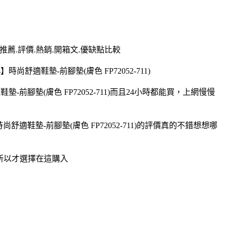
用.推薦.評價.熱銷.開箱文.優缺點比較
】時尚舒適鞋墊-前腳墊(膚色 FP72052-711)
適鞋墊-前腳墊(膚色 FP72052-711)而且24小時都能買，上網慢慢
s】時尚舒適鞋墊-前腳墊(膚色 FP72052-711)的評價真的不錯想想哪
團,所以才選擇在這購入