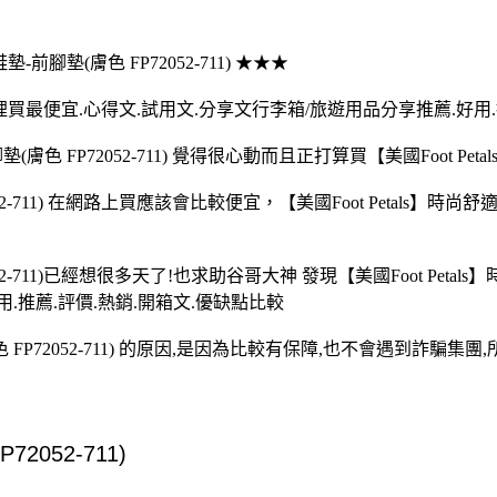
墊-前腳墊(膚色 FP72052-711) ★★★
-711)哪裡買最便宜.心得文.試用文.分享文行李箱/旅遊用品分享推薦.好
色 FP72052-711) 覺得很心動而且正打算買【美國Foot Petals
52-711) 在網路上買應該會比較便宜，【美國Foot Petals】時尚舒
52-711)已經想很多天了!也求助谷哥大神 發現【美國Foot Petal
.推薦.評價.熱銷.開箱文.優缺點比較
色 FP72052-711) 的原因,是因為比較有保障,也不會遇到詐騙集