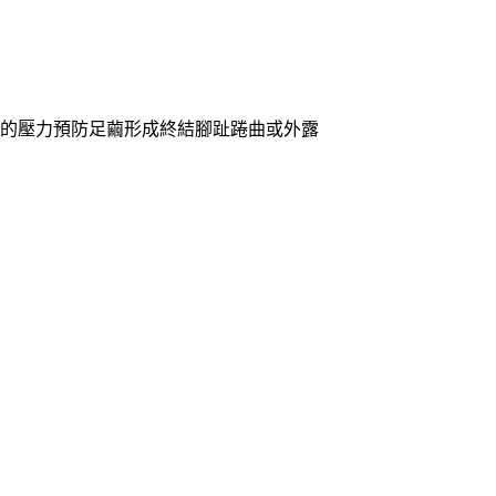
受的壓力預防足繭形成終結腳趾踡曲或外露