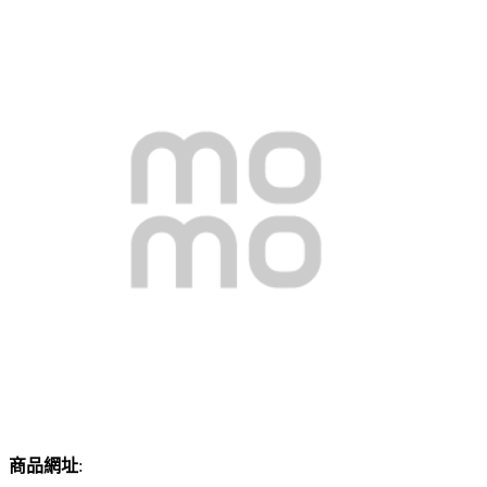
商品網址
: