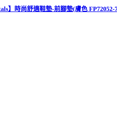
als】時尚舒適鞋墊-前腳墊(膚色 FP72052-7